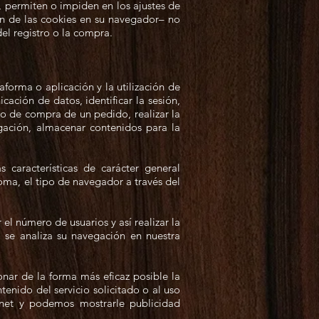
 permiten o impiden en los ajustes de
ón de las cookies en su navegador– no
l registro o la compra.
forma o aplicación y la utilización de
cación de datos, identificar la sesión,
so de compra de un pedido, realizar la
egación, almacenar contenidos para la
 características de carácter general
ioma, el tipo de navegador a través del
el número de usuarios y así realizar la
lo se analiza su navegación en nuestra
onar de la forma más eficaz posible la
enido del servicio solicitado o al uso
rnet y podemos mostrarle publicidad