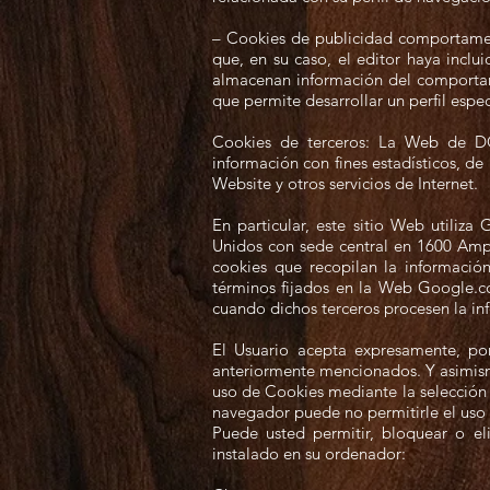
– Cookies de publicidad comportament
que, en su caso, el editor haya inclu
almacenan información del comportami
que permite desarrollar un perfil espe
Cookies de terceros: La Web de DO
información con fines estadísticos, de 
Website y otros servicios de Internet.
En particular, este sitio Web utiliz
Unidos con sede central en 1600 Amphi
cookies que recopilan la información
términos fijados en la Web Google.co
cuando dichos terceros procesen la i
El Usuario acepta expresamente, por
anteriormente mencionados. Y asimism
uso de Cookies mediante la selección 
navegador puede no permitirle el uso 
Puede usted permitir, bloquear o el
instalado en su ordenador: