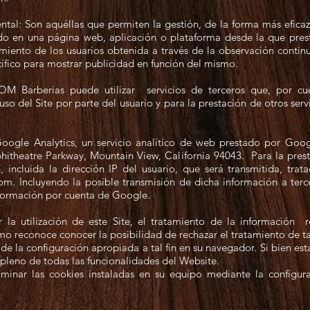
al: Son aquéllas que permiten la gestión, de la forma más eficaz p
ido en una página web, aplicación o plataforma desde la que presta
ento de los usuarios obtenida a través de la observación contin
cífico para mostrar publicidad en función del mismo.
M Barberias puede utilizar servicios de terceros que, por cu
uso del Site por parte del usuario y para la prestación de otros serv
a Google Analytics, un servicio analítico de web prestado por Goog
theatre Parkway, Mountain View, California 94043. Para la prestac
, incluida la dirección IP del usuario, que será transmitida, t
m. Incluyendo la posible transmisión de dicha información a terc
nformación por cuenta de Google.
 la utilización de este Site, el tratamiento de la información 
o reconoce conocer la posibilidad de rechazar el tratamiento de ta
de la configuración apropiada a tal fin en su navegador. Si bien e
pleno de todas las funcionalidades del Website.
iminar las cookies instaladas en su equipo mediante la configu