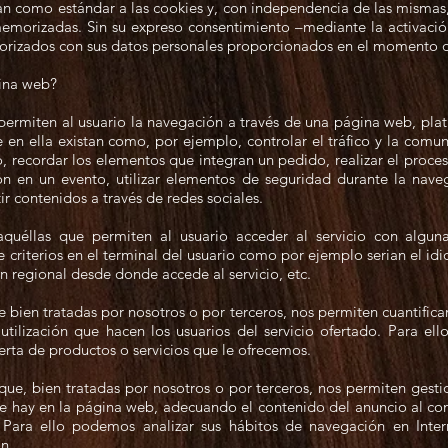
n como estándar a las cookies y, con independencia de las mismas,
emorizadas. Sin su expreso consentimiento –mediante la activaci
morizados con sus datos personales proporcionados en el momento de
gina web?
permiten al usuario la navegación a través de una página web, plata
e en ella existan como, por ejemplo, controlar el tráfico y la comuni
o, recordar los elementos que integran un pedido, realizar el proce
ción en un evento, utilizar elementos de seguridad durante la nav
r contenidos a través de redes sociales.
quéllas que permiten al usuario acceder al servicio con algunas
e criterios en el terminal del usuario como por ejemplo serian el id
ón regional desde donde accede al servicio, etc.
 bien tratadas por nosotros o por terceros, nos permiten cuantificar 
 utilización que hacen los usuarios del servicio ofertado. Para el
erta de productos o servicios que le ofrecemos.
 que, bien tratadas por nosotros o por terceros, nos permiten gesti
ue hay en la página web, adecuando el contenido del anuncio al cont
 Para ello podemos analizar sus hábitos de navegación en Inte
n.