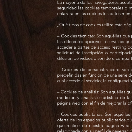
La mayoría de los navegadores acepta
seguridad las cookies temporales o m
enlazará en las cookies los datos me
¿Qué tipos de cookies utiliza esta pá
– Cookies técnicas: Son aquéllas que 
las diferentes opciones o servicios qu
acceder a partes de acceso restringid
solicitud de inscripción o participa
difusión de videos o sonido o comparti
– Cookies de personalización: Son a
predefinidas en función de una serie d
cual accede al servicio, la configuraci
– Cookies de análisis: Son aquéllas que
medición y análisis estadístico de la
página web con el fin de mejorar la of
– Cookies publicitarias: Son aquéllas
oferta de los espacios publicitarios q
que realice de nuestra página web.
relacionada con su perfil de navegació