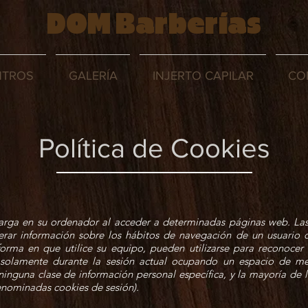
DOM Barberías
NTROS
GALERÍA
INJERTO CAPILAR
CO
Política de Cookies
carga en su ordenador al acceder a determinadas páginas web. La
perar información sobre los hábitos de navegación de un usuario
rma en que utilice su equipo, pueden utilizarse para reconocer 
 solamente durante la sesión actual ocupando un espacio de m
inguna clase de información personal específica, y la mayoría de 
denominadas cookies de sesión).