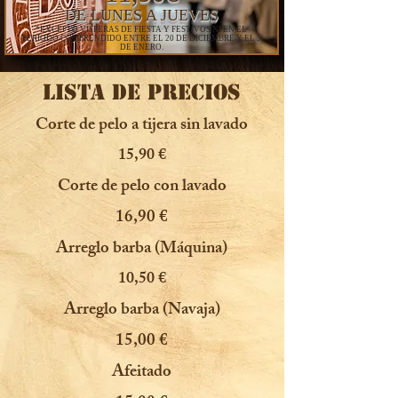
DE LUNES A JUEVES
*EXCEPTO VÍSPERAS DE FIESTA Y FESTIVOS NI EN EL
PERIODO COMPRENDIDO ENTRE EL 20 DE DICIEMBRE Y EL 5
DE ENERO.
LISTA DE PRECIOS
Corte de pelo a tijera sin lavado
15,90 €
Corte de pelo con lavado
16,90 €
Arreglo barba (Máquina)
10,50 €
Arreglo barba (Navaja)
15,00 €
Afeitado